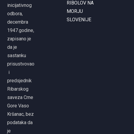
RIBOLOV NA
inicijativnog
MORJU
odbora,
SLOVENIJE
decembra
1947.godine,
zapisano je
da je
sastanku
prisustvovao
i
predsjednik
Ribarskog
saveza Crne
Gore Vaso
Kršanac, bez
podataka da
je