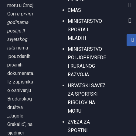
moru u Crnoj
CMAS
Gori
u prvim
MINISTARSTVO
godinama
SPORTA I
poslije II
MLADIH
svjetskog
rata
nema
MINISTARSTVO
pouzdanih
POLJOPRIVREDE
pisanih
I RURALNOG
dokumenata.
RAZVOJA
Iz zapisnika
HRVATSKI SAVEZ
o osnivanju
ZA SPORTSKI
Brodarskog
RIBOLOV NA
društva
MORU
„Jugole
ZVEZA ZA
Grakalić“, na
ŠPORTNI
sjednici