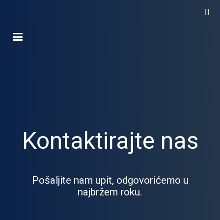
Kontaktirajte nas
Pošaljite nam upit, odgovorićemo u
najbržem roku.