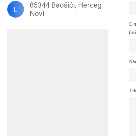
85344 Baošići, Herceg
Novi
E-m
(о
Na
Te