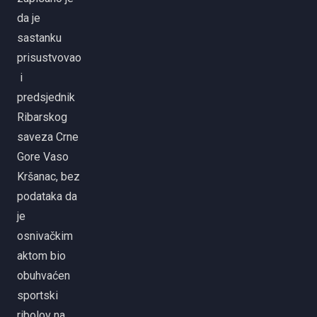
da je
sastanku
prisustvovao
i
predsjednik
Ribarskog
saveza Crne
Gore Vaso
Kršanac, bez
podataka da
je
osnivačkim
aktom bio
obuhvaćen
sportski
ribolov na