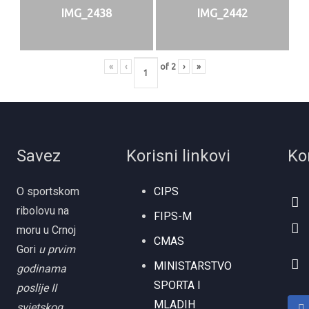
IMG_2438
IMG_2442
«
‹
of
2
›
»
Savez
Korisni linkovi
Ko
O sportskom
CIPS
ribolovu na
FIPS-M
moru u Crnoj
CMAS
Gori
u prvim
MINISTARSTVO
godinama
SPORTA I
poslije II
MLADIH
svjetskog