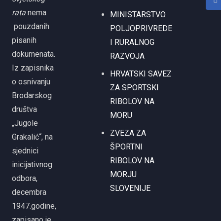
rata
nema
MINISTARSTVO
pouzdanih
POLJOPRIVREDE
pisanih
I RURALNOG
dokumenata.
RAZVOJA
Iz zapisnika
HRVATSKI SAVEZ
o osnivanju
ZA SPORTSKI
Brodarskog
RIBOLOV NA
društva
MORU
„Jugole
ZVEZA ZA
Grakalić“, na
ŠPORTNI
sjednici
RIBOLOV NA
inicijativnog
MORJU
odbora,
SLOVENIJE
decembra
1947.godine,
zapisano je