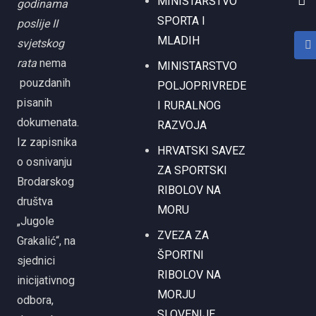
MINISTARSTVO
godinama
SPORTA I
poslije II
MLADIH
svjetskog
rata
nema
MINISTARSTVO
pouzdanih
POLJOPRIVREDE
pisanih
I RURALNOG
dokumenata.
RAZVOJA
Iz zapisnika
HRVATSKI SAVEZ
o osnivanju
ZA SPORTSKI
Brodarskog
RIBOLOV NA
društva
MORU
„Jugole
ZVEZA ZA
Grakalić“, na
ŠPORTNI
sjednici
RIBOLOV NA
inicijativnog
MORJU
odbora,
SLOVENIJE