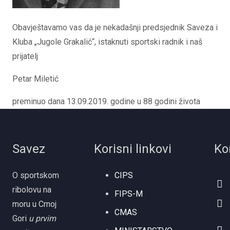
Obavještavamo vas da je nekadašnji predsjednik Saveza i
Kluba „Jugole Grakalić“, istaknuti sportski radnik i naš
prijatelj
Petar Miletić
preminuo dana 13.09.2019. godine u 88 godini života
Savez
Korisni linkovi
Ko
O sportskom
CIPS
ribolovu na
FIPS-M
moru u Crnoj
CMAS
Gori
u prvim