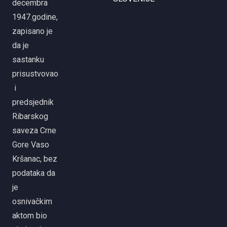
decembra
1947.godine,
zapisano je
da je
sastanku
prisustvovao
i
predsjednik
Ribarskog
saveza Crne
Gore Vaso
Kršanac, bez
podataka da
je
osnivačkim
aktom bio