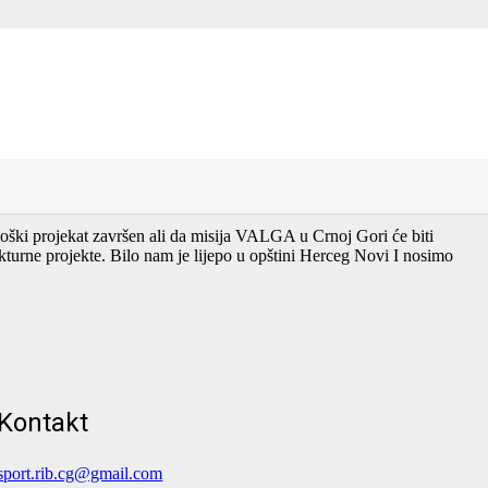
okalnim organizacijama.
 radnih prostorija .
šena u korist svih građana Boke a naročito opštine Herceg Novi.
.
ški projekat završen ali da misija VALGA u Crnoj Gori će biti
turne projekte. Bilo nam je lijepo u opštini Herceg Novi I nosimo
Kontakt
sport.rib.cg@gmail.com