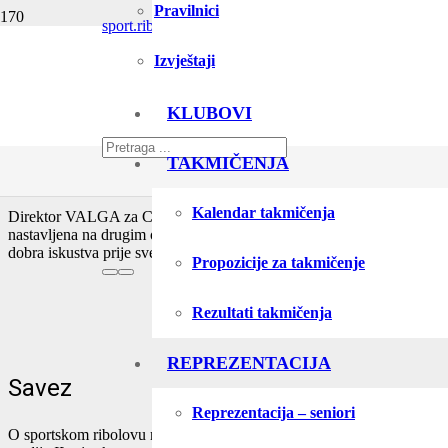
Pravilnici
sport.rib.cg@gmail.com
Izvještaji
Završetkom projekta remidijacije u Jadranskom brodogradilištu Bije
KLUBOVI
Tako je kancelarijski inventar poklonjen Savezu za sportski ribolov na
TAKMIČENJA
Predsjednik Saveza Mladen Rostović se ovim povodom zahvalio VALGU 
Naglasio je da ovaj primjer treba da sijede i ostale kompanije i da po
Kalendar takmičenja
Direktor VALGA za Crnu Goru Rajko Uskoković se zahvalio Savezu za s
nastavljena na drugim održivim projektima. U skladu sa našim mogućno
dobra iskustva prije svega iz saradnje sa lokalnim stanovništvom.
Propozicije za takmičenje
Rezultati takmičenja
REPREZENTACIJA
Savez
Reprezentacija – seniori
O sportskom ribolovu na moru u Crnoj Gori
u prvim godinama