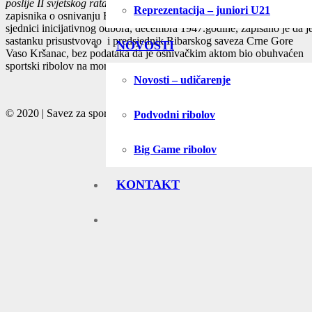
poslije II svjetskog rata
nema pouzdanih pisanih dokumenata. Iz
Reprezentacija – juniori U21
zapisnika o osnivanju Brodarskog društva „Jugole Grakalić“, na
sjednici inicijativnog odbora, decembra 1947.godine, zapisano je da j
sastanku prisustvovao i predsjednik Ribarskog saveza Crne Gore
NOVOSTI
Vaso Kršanac, bez podataka da je osnivačkim aktom bio obuhvaćen
sportski ribolov na moru…
Novosti – udičarenje
© 2020 | Savez za sportski ribolov na moru Crne Gore
Podvodni ribolov
Big Game ribolov
KONTAKT