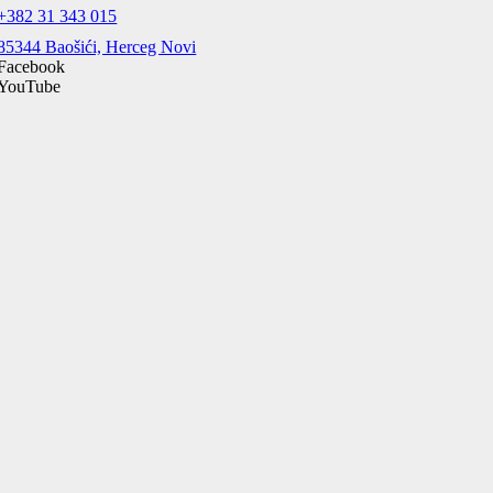
+382 31 343 015
85344 Baošići, Herceg Novi
Facebook
YouTube