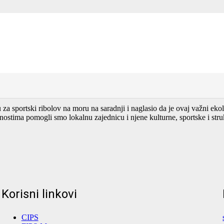
la francuska kompanija VALGO je odlucila da dio svoje opreme donira l
 moru Crne Gore koji će ovoj instituciji dobro doći za opremanje svojih
na donaciji i istakao da je misija francuske kompanije uspješno zavr
mažući na različite načine civilni sekotr pomažu opštem interesu građana 
portski ribolov na moru na saradnji i naglasio da je ovaj važni ekolo
stima pomogli smo lokalnu zajednicu i njene kulturne, sportske i struk
Korisni linkovi
CIPS