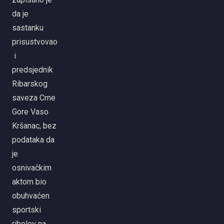
da je
sastanku
prisustvovao
i
predsjednik
Ribarskog
saveza Crne
Gore Vaso
Kršanac, bez
podataka da
je
osnivačkim
aktom bio
obuhvaćen
sportski
ribolov na