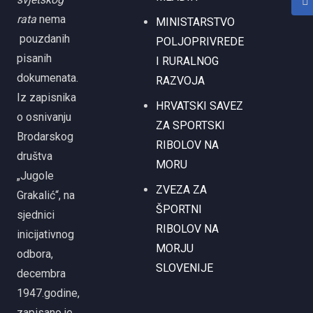
rata
nema
MINISTARSTVO
pouzdanih
POLJOPRIVREDE
pisanih
I RURALNOG
dokumenata.
RAZVOJA
Iz zapisnika
HRVATSKI SAVEZ
o osnivanju
ZA SPORTSKI
Brodarskog
RIBOLOV NA
društva
MORU
„Jugole
ZVEZA ZA
Grakalić“, na
ŠPORTNI
sjednici
RIBOLOV NA
inicijativnog
MORJU
odbora,
SLOVENIJE
decembra
1947.godine,
zapisano je