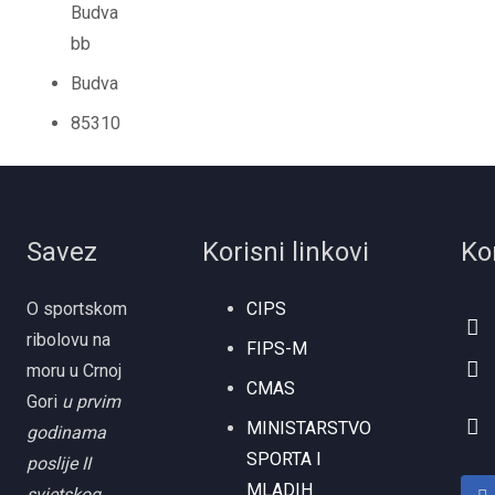
Budva
bb
Budva
85310
Savez
Korisni linkovi
Ko
O sportskom
CIPS
ribolovu na
FIPS-M
moru u Crnoj
CMAS
Gori
u prvim
MINISTARSTVO
godinama
SPORTA I
poslije II
MLADIH
svjetskog