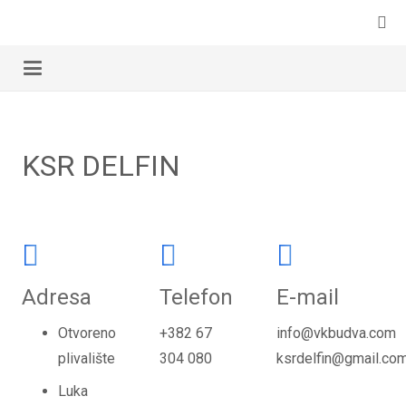
KSR DELFIN
Adresa
Telefon
E-mail
Otvoreno
+382 67
info@vkbudva.com
plivalište
304 080
ksrdelfin@gmail.co
Luka