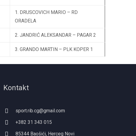
1. DRUSCOVICH MARIO – RD
ORADELA
2. JANDRIĆ ALEKSANDAR – PAGAR 2
3. GRANDO MARTIN – PLK KOPER 1
Kontakt
sport.rib.cg@gmail.com
+382 31 343 015
85344 Baošići, Herceg Novi