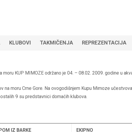
A
KLUBOVI
TAKMIČENJA
REPREZENTACIJA
 na moru KUP MIMOZE održano je 04. – 08.02. 2009. godine u akv
lov na moru Crne Gore. Na ovogodišnjem Kupu Mimoze učestvovalo j
i ostalih 9 su predstavnici domaćih klubova.
POM IZ BARKE
EKIPNO