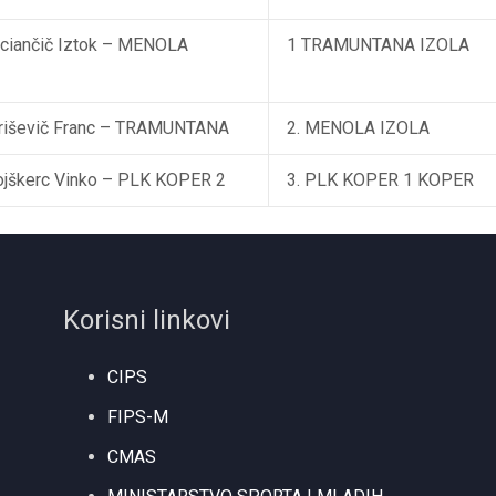
ociančič Iztok – MENOLA
1 TRAMUNTANA IZOLA
uriševič Franc – TRAMUNTANA
2. MENOLA IZOLA
ojškerc Vinko – PLK KOPER 2
3. PLK KOPER 1 KOPER
Korisni linkovi
CIPS
FIPS-M
CMAS