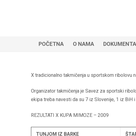
POČETNA
O NAMA
DOKUMENT
X tradicionalno takmičenja u sportskom ribolovu
Organizator takmičenja je Savez za sportski ribo
ekipa treba navesti da su 7 iz Slovenije, 1 iz BiH 
REZULTATI X KUPA MIMOZE – 2009
TUNJOM IZ BARKE
ŠTA