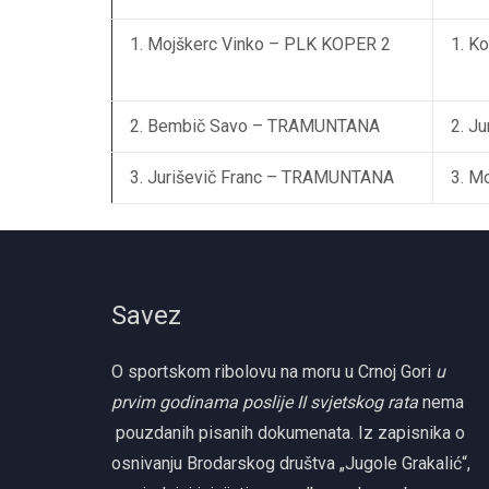
1. Mojškerc Vinko – PLK KOPER 2
1. K
2. Bembič Savo – TRAMUNTANA
2. J
3. Juriševič Franc – TRAMUNTANA
3. M
Savez
O sportskom ribolovu na moru u Crnoj Gori
u
prvim godinama poslije II svjetskog rata
nema
pouzdanih pisanih dokumenata. Iz zapisnika o
osnivanju Brodarskog društva „Jugole Grakalić“,