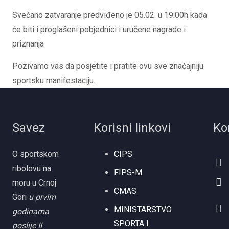
Svečano zatvaranje predviđeno je 05.02. u 19:00h kada
će biti i proglašeni pobjednici i uručene nagrade i
priznanja
Pozivamo vas da posjetite i pratite ovu sve značajniju
sportsku manifestaciju.
Savez
Korisni linkovi
Ko
O sportskom
CIPS
ribolovu na
FIPS-M
moru u Crnoj
CMAS
Gori
u prvim
MINISTARSTVO
godinama
SPORTA I
poslije II