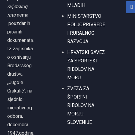
MLADIH
svjetskog
rata
nema
MINISTARSTVO
pouzdanih
POLJOPRIVREDE
pisanih
I RURALNOG
dokumenata.
RAZVOJA
Iz zapisnika
HRVATSKI SAVEZ
o osnivanju
ZA SPORTSKI
Brodarskog
RIBOLOV NA
društva
MORU
„Jugole
ZVEZA ZA
Grakalić“, na
ŠPORTNI
sjednici
RIBOLOV NA
inicijativnog
MORJU
odbora,
SLOVENIJE
decembra
1947.godine,