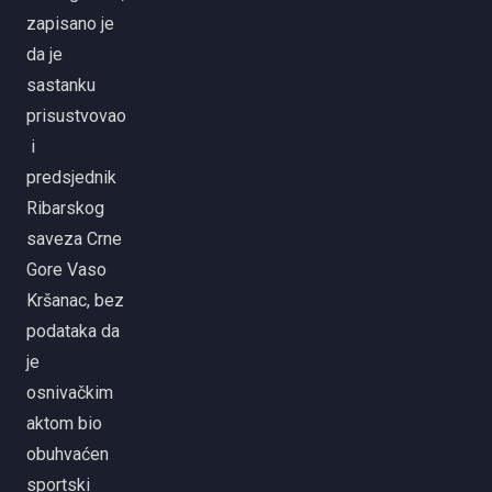
zapisano je
da je
sastanku
prisustvovao
i
predsjednik
Ribarskog
saveza Crne
Gore Vaso
Kršanac, bez
podataka da
je
osnivačkim
aktom bio
obuhvaćen
sportski