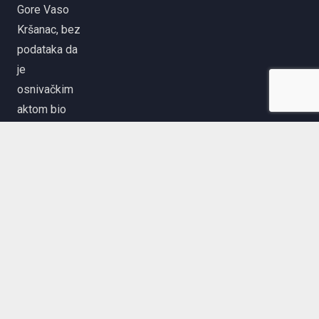
Gore Vaso
Kršanac, bez
podataka da
je
osnivačkim
aktom bio
obuhvaćen
sportski
ribolov na
moru…
© 2020 | Savez za
sportski ribolov na moru
Crne Gore