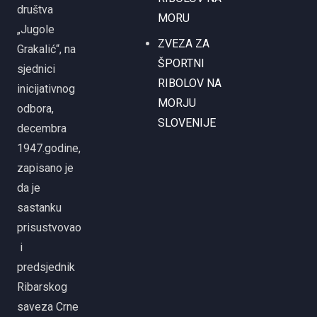
društva
MORU
„Jugole
ZVEZA ZA
Grakalić“, na
ŠPORTNI
sjednici
RIBOLOV NA
inicijativnog
MORJU
odbora,
SLOVENIJE
decembra
1947.godine,
zapisano je
da je
sastanku
prisustvovao
i
predsjednik
Ribarskog
saveza Crne