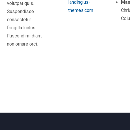
landing.us-
Man
volutpat quis.
themes.com
Chri
Suspendisse
Col
consectetur
fringilla luctus.
Fusce id mi diam,
non ornare orci.