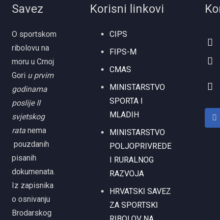
Savez
Korisni linkovi
Ko
O sportskom
CIPS
ribolovu na
FIPS-M
moru u Crnoj
CMAS
Gori
u prvim
MINISTARSTVO
godinama
SPORTA I
poslije II
MLADIH
svjetskog
rata
nema
MINISTARSTVO
pouzdanih
POLJOPRIVREDE
pisanih
I RURALNOG
dokumenata.
RAZVOJA
Iz zapisnika
HRVATSKI SAVEZ
o osnivanju
ZA SPORTSKI
Brodarskog
RIBOLOV NA