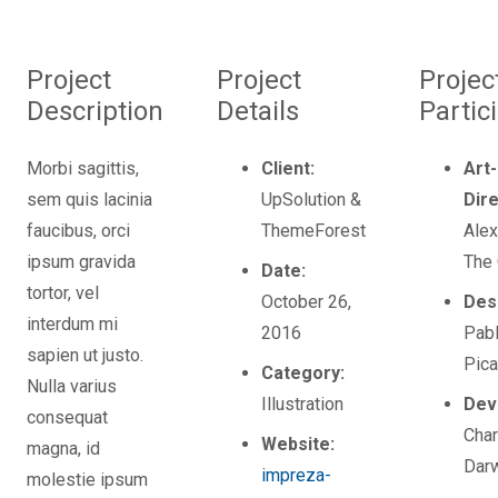
Project
Project
Projec
Description
Details
Partic
Morbi sagittis,
Client:
Art-
sem quis lacinia
UpSolution &
Dire
faucibus, orci
ThemeForest
Ale
ipsum gravida
The 
Date:
tortor, vel
October 26,
Des
interdum mi
2016
Pab
sapien ut justo.
Pic
Category:
Nulla varius
Illustration
Dev
consequat
Char
Website:
magna, id
Dar
impreza-
molestie ipsum