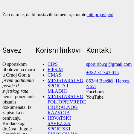
Žao nam je, da bi postavili komentar, morate
biti prijavljeni
.
Savez
Korisni linkovi
Kontakt
O sportskom
CIPS
sport.rib.cg@gmail.com
ribolovu na moru
FIPS-M
+382 31 343 015
u Crnoj Gori
u
CMAS
prvim godinama
MINISTARSTVO
85344 Baošići, Herceg
poslije II
SPORTA I
Novi
svjetskog rata
MLADIH
Facebook
nema pouzdanih
MINISTARSTVO
YouTube
pisanih
POLJOPRIVREDE
dokumenata. Iz
I RURALNOG
zapisnika o
RAZVOJA
osnivanju
HRVATSKI
Brodarskog
SAVEZ ZA
društva „Jugole
SPORTSKI