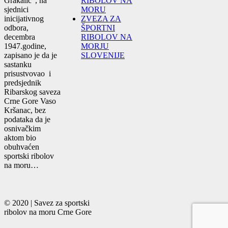
Grakalić“, na
RIBOLOV NA
sjednici
MORU
inicijativnog
ZVEZA ZA
odbora,
ŠPORTNI
decembra
RIBOLOV NA
1947.godine,
MORJU
zapisano je da je
SLOVENIJE
sastanku
prisustvovao i
predsjednik
Ribarskog saveza
Crne Gore Vaso
Kršanac, bez
podataka da je
osnivačkim
aktom bio
obuhvaćen
sportski ribolov
na moru…
© 2020 | Savez za sportski
ribolov na moru Crne Gore