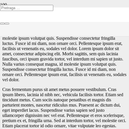
Morbi sagittis, sem quis lacinia faucibus, orci ipsum gravida tortor,
vel interdum mi sapien ut justo. Nulla varius consequat magna, id
molestie ipsum volutpat quis. Suspendisse consectetur fringilla
luctus. Fusce id mi diam, non ornare orci. Pellentesque ipsum erat,
facilisis ut venenatis eu, sodales vel dolor. Lorem ipsum dolor sit
amet, consectetur adipiscing elit. Morbi sagittis, sem quis lacinia
faucibus, orci ipsum gravida tortor, vel interdum mi sapien ut justo.
Nulla varius consequat magna, id molestie ipsum volutpat quis.
Suspendisse consectetur fringilla luctus. Fusce id mi diam, non
ornare orci. Pellentesque ipsum erat, facilisis ut venenatis eu, sodales
vel dolor.
Cras fermentum purus sit amet metus posuere vestibulum. Cras
ipsum libero, lacinia id nibh nec, vehicula facilisis tortor. Etiam sed
tincidunt metus. Cum sociis natoque penatibus et magnis dis
parturient montes, nascetur ridiculus mus. Praesent ac dictum dui,
eget imperdiet lacus. Suspendisse varius sapien sed justo
ullamcorper dignissim nec vel erat. Pellentesque et eros scelerisque,
pretium ex et, fringilla urna. Sed at interdum tortor, vel molestie orci.
Etiam placerat tortor id odio ornare, vitae vulputate leo egestas.