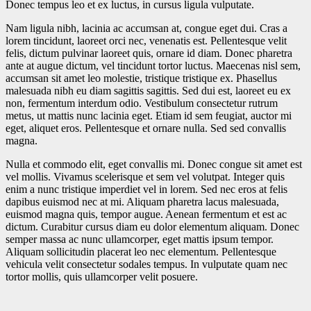
Donec tempus leo et ex luctus, in cursus ligula vulputate.
Nam ligula nibh, lacinia ac accumsan at, congue eget dui. Cras a
lorem tincidunt, laoreet orci nec, venenatis est. Pellentesque velit
felis, dictum pulvinar laoreet quis, ornare id diam. Donec pharetra
ante at augue dictum, vel tincidunt tortor luctus. Maecenas nisl sem,
accumsan sit amet leo molestie, tristique tristique ex. Phasellus
malesuada nibh eu diam sagittis sagittis. Sed dui est, laoreet eu ex
non, fermentum interdum odio. Vestibulum consectetur rutrum
metus, ut mattis nunc lacinia eget. Etiam id sem feugiat, auctor mi
eget, aliquet eros. Pellentesque et ornare nulla. Sed sed convallis
magna.
Nulla et commodo elit, eget convallis mi. Donec congue sit amet est
vel mollis. Vivamus scelerisque et sem vel volutpat. Integer quis
enim a nunc tristique imperdiet vel in lorem. Sed nec eros at felis
dapibus euismod nec at mi. Aliquam pharetra lacus malesuada,
euismod magna quis, tempor augue. Aenean fermentum et est ac
dictum. Curabitur cursus diam eu dolor elementum aliquam. Donec
semper massa ac nunc ullamcorper, eget mattis ipsum tempor.
Aliquam sollicitudin placerat leo nec elementum. Pellentesque
vehicula velit consectetur sodales tempus. In vulputate quam nec
tortor mollis, quis ullamcorper velit posuere.