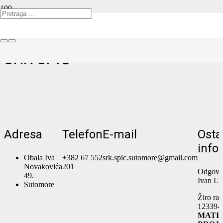
SRK SPIČ
Adresa
Telefon
E-mail
Osta
info
Obala Iva
+382 67 552
srk.spic.sutomore@gmail.com
Novakovića
201
Odgovor
49.
Ivan Lu
Sutomore
Žiro ra
12339-
MATI