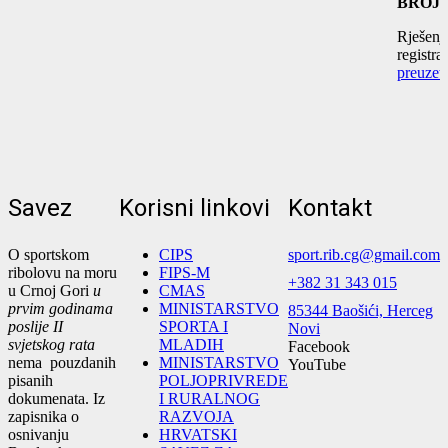
BROJ
:
Rješenj
registrac
preuzeti
Savez
Korisni linkovi
Kontakt
O sportskom
CIPS
sport.rib.cg@gmail.com
ribolovu na moru
FIPS-M
+382 31 343 015
u Crnoj Gori
u
CMAS
prvim godinama
MINISTARSTVO
85344 Baošići, Herceg
poslije II
SPORTA I
Novi
svjetskog rata
MLADIH
Facebook
nema pouzdanih
MINISTARSTVO
YouTube
pisanih
POLJOPRIVREDE
dokumenata. Iz
I RURALNOG
zapisnika o
RAZVOJA
osnivanju
HRVATSKI