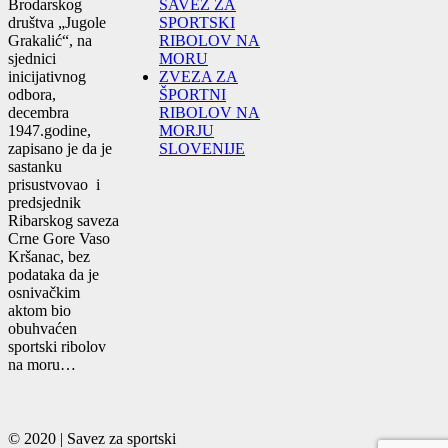
Brodarskog
SAVEZ ZA
društva „Jugole
SPORTSKI
Grakalić“, na
RIBOLOV NA
sjednici
MORU
inicijativnog
ZVEZA ZA
odbora,
ŠPORTNI
decembra
RIBOLOV NA
1947.godine,
MORJU
zapisano je da je
SLOVENIJE
sastanku
prisustvovao i
predsjednik
Ribarskog saveza
Crne Gore Vaso
Kršanac, bez
podataka da je
osnivačkim
aktom bio
obuhvaćen
sportski ribolov
na moru…
© 2020 | Savez za sportski