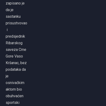
zapisano je
da je
sastanku
prisustvovao
i
predsjednik
Ribarskog
saveza Crne
Gore Vaso
Kršanac, bez
podataka da
je
osnivačkim
aktom bio
obuhvaćen
sportski