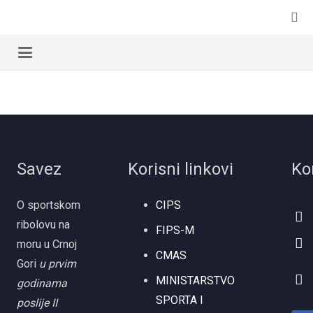
Savez
Korisni linkovi
Ko
O sportskom
CIPS
ribolovu na
FIPS-M
moru u Crnoj
CMAS
Gori
u prvim
MINISTARSTVO
godinama
SPORTA I
poslije II