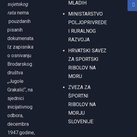
MLADIH
svjetskog
rata
nema
MINISTARSTVO
pouzdanih
POLJOPRIVREDE
pisanih
I RURALNOG
dokumenata.
RAZVOJA
Iz zapisnika
HRVATSKI SAVEZ
o osnivanju
ZA SPORTSKI
Brodarskog
RIBOLOV NA
društva
MORU
„Jugole
ZVEZA ZA
Grakalić“, na
ŠPORTNI
sjednici
RIBOLOV NA
inicijativnog
MORJU
odbora,
SLOVENIJE
decembra
1947.godine,