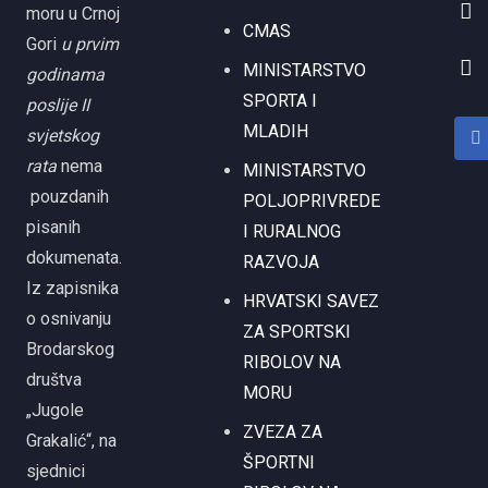
moru u Crnoj
CMAS
Gori
u prvim
MINISTARSTVO
godinama
SPORTA I
poslije II
MLADIH
svjetskog
rata
nema
MINISTARSTVO
pouzdanih
POLJOPRIVREDE
pisanih
I RURALNOG
dokumenata.
RAZVOJA
Iz zapisnika
HRVATSKI SAVEZ
o osnivanju
ZA SPORTSKI
Brodarskog
RIBOLOV NA
društva
MORU
„Jugole
ZVEZA ZA
Grakalić“, na
ŠPORTNI
sjednici