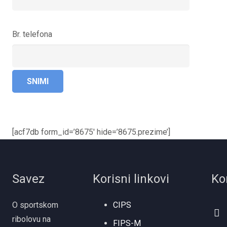
Br. telefona
[acf7db form_id=’8675′ hide=’8675.prezime’]
Savez
Korisni linkovi
Ko
O sportskom
CIPS
ribolovu na
FIPS-M