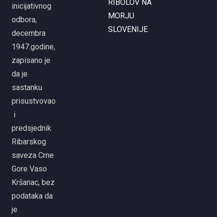
RIBOLOV NA
inicijativnog
MORJU
odbora,
SLOVENIJE
decembra
1947.godine,
zapisano je
da je
sastanku
prisustvovao
i
predsjednik
Ribarskog
saveza Crne
Gore Vaso
Kršanac, bez
podataka da
je