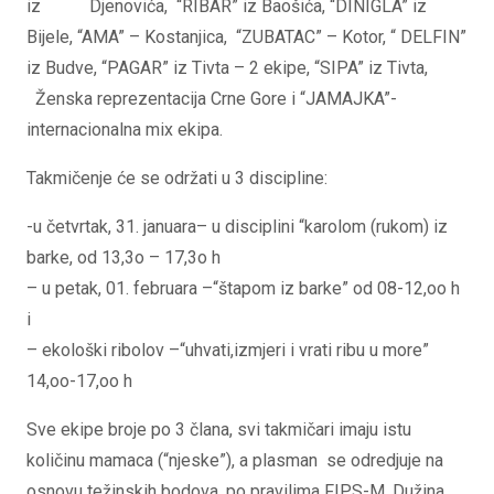
iz Djenovića, “RIBAR” iz Baošića, “DINIGLA” iz
Bijele, “AMA” – Kostanjica, “ZUBATAC” – Kotor, “ DELFIN”
iz Budve, “PAGAR” iz Tivta – 2 ekipe, “SIPA” iz Tivta,
Ženska reprezentacija Crne Gore i “JAMAJKA”-
internacionalna mix ekipa.
Takmičenje će se održati u 3 discipline:
-u četvrtak, 31. januara– u disciplini “karolom (rukom) iz
barke, od 13,3o – 17,3o h
– u petak, 01. februara –“štapom iz barke” od 08-12,oo h
i
– ekološki ribolov –“uhvati,izmjeri i vrati ribu u more”
14,oo-17,oo h
Sve ekipe broje po 3 člana, svi takmičari imaju istu
količinu mamaca (“njeske”), a plasman se odredjuje na
osnovu težinskih bodova, po pravilima FIPS-M. Dužina