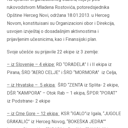
rukovodstvom Mladena Rostovića, potoredsjednika
Opštine Herceg Novi, održana 18.01.2013. u Herceg
Novom, konstituisani su Organizacioni obor i Direkcija,
usvojen izvještaj o dosadašnjim aktivnostima i
prijavljenim učesnicima, kao i Finansijski plan.
Svoje učešće su prijavile 22 ekipe iz 3 zemlje:
– iz Slovenije – 4 ekipe:
RD “ORADELA” I i II ekipa iz
Pirana, ŠRD “AERO CELJE” i ŠRD “MORMORA” iz Celja,
– iz Hrvatske – 5 ekipa:
ŠRD “ZENTA iz Splita- 2 ekipe,
DŠR “KAMPORA” – Otok Rab – 1 ekipa, ŠPDR “PORAT”
iz Podstrane- 2 ekipe
– iz Crne Gore – 12 ekipa:
KSR “IGALO”iz Igala, “JUGOLE
GRAKALIĆ” iz Herceg Novog, “BOKEŠKA JEDRA””