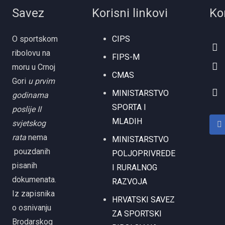
Savez
Korisni linkovi
Ko
O sportskom
CIPS
ribolovu na
FIPS-M
moru u Crnoj
CMAS
Gori
u prvim
MINISTARSTVO
godinama
SPORTA I
poslije II
MLADIH
svjetskog
rata
nema
MINISTARSTVO
pouzdanih
POLJOPRIVREDE
pisanih
I RURALNOG
dokumenata.
RAZVOJA
Iz zapisnika
HRVATSKI SAVEZ
o osnivanju
ZA SPORTSKI
Brodarskog