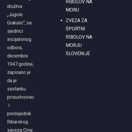
RIBOLOV NA
društva
MORU
„Jugole
ZVEZA ZA
Grakalić“, na
ŠPORTNI
sjednici
RIBOLOV NA
inicijativnog
MORJU
odbora,
SLOVENIJE
decembra
1947.godine,
zapisano je
da je
sastanku
prisustvovao
i
predsjednik
Ribarskog
saveza Crne