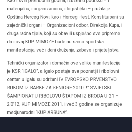
Kao i svih prethodnih godina, izuzetnu podršku – i
materijalnu, i organizacionu, i logističku – pružila je
Opština Herceg Novi, kao i Herceg -fest. Konstituisani su
zajednički organi – Organizacioni odbor, Direkcija Kupa, i
druga radna tijela, koji su obavili uspješno sve pripreme
da i ovaj KUP MIMOZE bude ne samo sportska
manifestacija, već i dani druženja, zabave i prijateljstva.
Tehnički organizator i domaćin ove velike manifestacije
je KSR “IGALO”, a Igalo postaje sve poznatiji i ribolovni
centar: u Igalu su održani IV EVROPSKO PRVENSTVO
RUKOM IZ BARKE ZA SENIORE 2010, !” SVJETSKI
ŠAMPIONAT U RIBOLOVU ŠTAPOM IZ BRODA U-21 –
2’0’12, KUP MIMOZE 2011. i već 3 godine se organizuje
medjunarodni “KUP ARBUNA”.