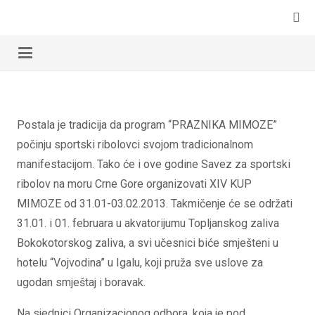
Postala je tradicija da program “PRAZNIKA MIMOZE”
počinju sportski ribolovci svojom tradicionalnom
manifestacijom. Tako će i ove godine Savez za sportski
ribolov na moru Crne Gore organizovati XIV KUP
MIMOZE od 31.01-03.02.2013. Takmičenje će se održati
31.01. i 01. februara u akvatorijumu Topljanskog zaliva
Bokokotorskog zaliva, a svi učesnici biće smješteni u
hotelu “Vojvodina” u Igalu, koji pruža sve uslove za
ugodan smještaj i boravak.
Na sjednici Organizacionog odbora, koja je pod